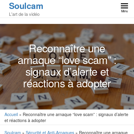
Soulcam
Skip
to
Menu
L'art de la vidéo
the
content
Reconnaître une
arnaque “love scam” :
signaux d’alerte et
réactions à adopter
Accueil
»
Reconnaître une arnaque “love scam” : signaux d’alerte
et réactions à adopter
Soulcam
»
Sécurité et Anti-Arnaques
» Reconnaître une arnaque