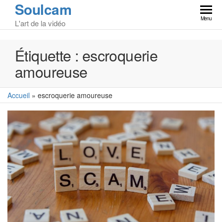
Soulcam
Skip
to
Menu
L'art de la vidéo
the
content
Étiquette :
escroquerie
amoureuse
Accueil
»
escroquerie amoureuse