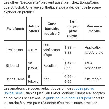
Les offres “Découverte” pleuvent aussi bien chez BongaCams
que Stripchat. Une vue synthétique aide à décider quelle scène
explorer en premier.
Tarif
Carte
Jetons
moyen
Présence
Plateforme
bancaire
offerts
privé
mobile
requise ?
(€/min)
Oui,
1,99 –
Application
LiveJasmin
≈10 €
vérification
9,99
iOS/Android
d’âge
50
1,49 –
PWA
Stripchat
Facultatif
jetons
6,99
responsive
5
0,99 –
BongaCams
Non
Site mobile
tokens
5,99
Les amateurs de codes réduc trouveront des
codes promo
BongaCams
valables jusqu’au Cyber Monday. Quant aux adeptes
de nouvelles sensations, le
guide pour un bonus Stripchat
détaille
la marche à suivre pour récupérer d’autres minutes gratuites.