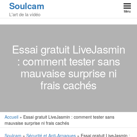
Soulcam
Skip
to
Menu
L'art de la vidéo
the
content
Essai gratuit LiveJasmin
: comment tester sans
mauvaise surprise ni
frais cachés
Accueil
»
Essai gratuit LiveJasmin : comment tester sans
mauvaise surprise ni frais cachés
Soulcam
»
Sécurité et Anti-Arnaques
» Essai gratuit LiveJasmin :