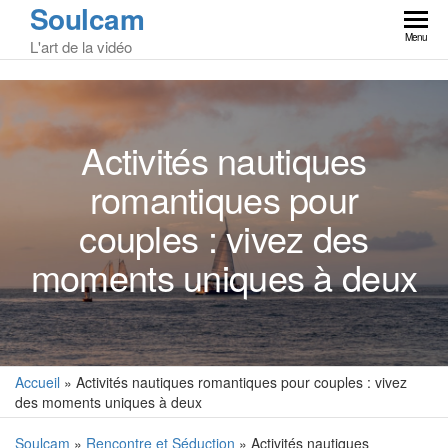
Soulcam
Skip
to
Menu
L'art de la vidéo
the
content
Activités nautiques
romantiques pour
couples : vivez des
moments uniques à deux
Accueil
»
Activités nautiques romantiques pour couples : vivez
des moments uniques à deux
Soulcam
»
Rencontre et Séduction
» Activités nautiques