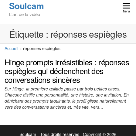
Soulcam
Skip
to
Menu
L'art de la vidéo
the
content
Étiquette :
réponses espiègles
Accueil
»
réponses espiègles
Hinge prompts irrésistibles : réponses
espiègles qui déclenchent des
conversations sincères
Sur Hinge, la première œillade passe par trois petites cases.
Chacune distille une personnalité, une histoire, une invitation. En
dénichant des prompts taquinants, le profil glisse naturellement
vers des conversations sincères et, très vite, vers…
Soulcam - Tous droits reservés
|
Copyright © 2026