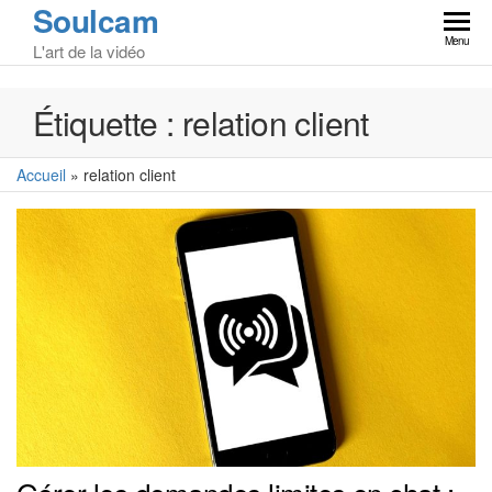
Soulcam
Skip
to
Menu
L'art de la vidéo
the
content
Étiquette :
relation client
Accueil
»
relation client