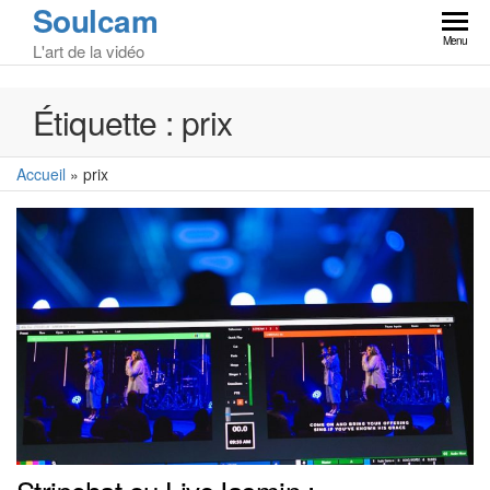
Soulcam
Skip
to
Menu
L'art de la vidéo
the
content
Étiquette :
prix
Accueil
»
prix