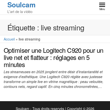
Soulcam
Skip
to
Menu
L'art de la vidéo
the
content
Étiquette :
live streaming
Accueil
»
live streaming
Optimiser une Logitech C920 pour un
live net et flatteur : réglages en 5
minutes
Les streameuses en 2025 jonglent entre désir d’instantanéité et
exigence d’esthétique. Une Logitech C920 réglée avec justesse
transforme un simple live en vitrine magnétique : peau veloutée,
contours nets, regard captif. En cinq minutes chronométrées,…
Soulcam - Tous droits reservés
|
Copyright © 2026