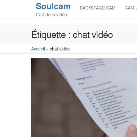
Soulcam
Skip
BACKSTAGE CAM
CAM 
to
L'art de la vidéo
the
content
Étiquette :
chat vidéo
Accueil
»
chat vidéo