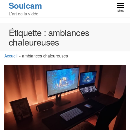
Soulcam
Skip
to
Menu
L'art de la vidéo
the
content
Étiquette :
ambiances
chaleureuses
Accueil
»
ambiances chaleureuses